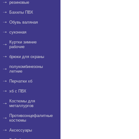
резиновые
Бахилы ПВХ
Обувь валяная
суконная
Куртки зимние
рабочие
брюки для охраны
полукомбинезоны
летние
Перчатки хб
хб с ПВХ
Костюмы для
металлургов
Противоэнцефалитные
костюмы
Аксессуары