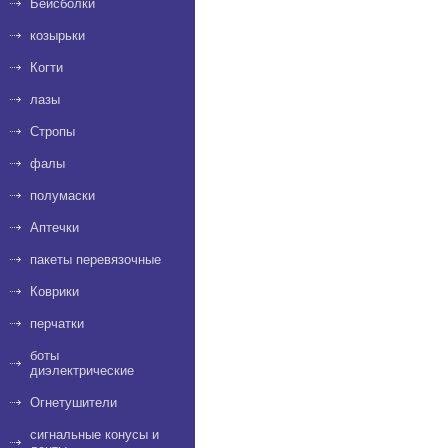
Бейсболки
козырьки
Когти
лазы
Стропы
фалы
полумаски
Аптечки
пакеты перевязочные
Коврики
перчатки
боты
диэлектрические
Огнетушители
сигнальные конусы и