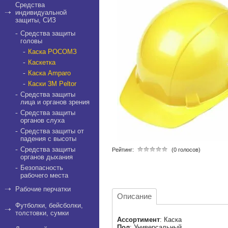
Средства
индивидуальной
защиты, СИЗ
Средства защиты
головы
Каска РОСОМЗ
Каскетка
Каска Amparo
Каски 3М Peltor
Средства защиты
лица и органов зрения
Средства защиты
органов слуха
Средства защиты от
падения с высоты
Средства защиты
Рейтинг:
(0 голосов)
органов дыхания
Безопасность
рабочего места
Рабочие перчатки
Описание
Футболки, бейсболки,
толстовки, сумки
Ассортимент
: Каска
Пол
: Универсальный