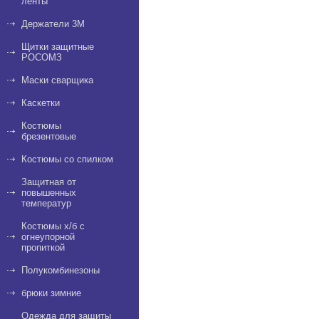
ленты
Держатели 3M
Щитки защитные
РОСОМЗ
Маски сварщика
Каскетки
Костюмы
брезентовые
Костюмы со спилком
Защитная от
повышенных
температур
Костюмы х/б с
огнеупорной
пропиткой
Полукомбинезоны
брюки зимние
Одежда для защиты