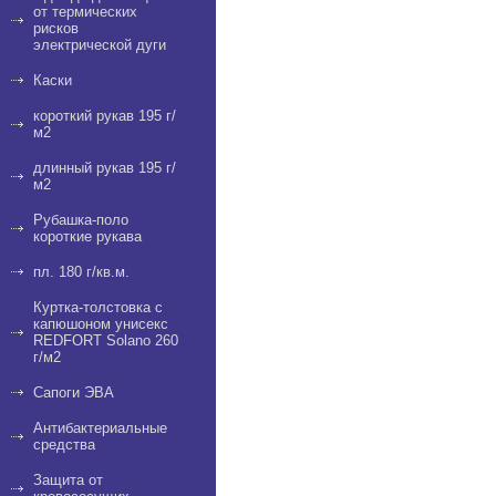
от термических
рисков
электрической дуги
Каски
короткий рукав 195 г/
м2
длинный рукав 195 г/
м2
Рубашка-поло
короткие рукава
пл. 180 г/кв.м.
Куртка-толстовка с
капюшоном унисекс
REDFORT Solano 260
г/м2
Сапоги ЭВА
Антибактериальные
средства
Защита от