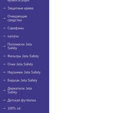
кровососущих
Защитные крема
Очищающие
средства
Сарафаны
халаты
Полумаски Jeta
Safety
Фильтры Jeta Safety
Очки Jeta Safety
Наушники Jeta Safety
Беруши Jeta Safety
Держатели Jeta
Safety
Детская футболка
100% хб