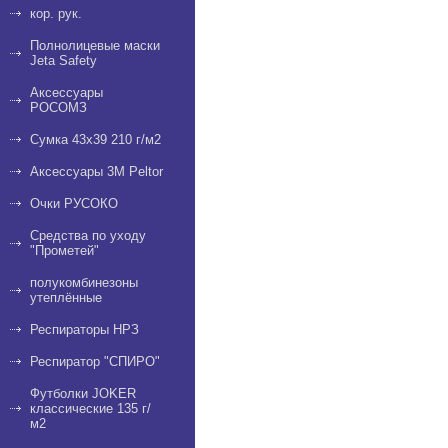
кор. рук.
Полнолицевые маски
Jeta Safety
Аксессуары
РОСОМЗ
Сумка 43х39 210 г/м2
Аксессуары 3М Peltor
Очки РУСОКО
Средства по уходу
"Прометей"
полукомбинезоны
утеплённые
Респираторы НРЗ
Респиратор "СПИРО"
Футболки JOKER
классические 135 г/
м2