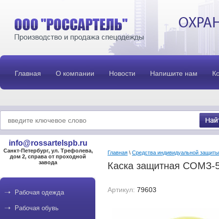
Главная
О компании
Новости
Напишите нам
К
info@rossartelspb.ru
Санкт-Петербург, ул. Трефолева,
Главная
\
Средства индивидуальной защиты
дом 2, справа от проходной
завода
Каска защитная СОМЗ-5
Артикул:
79603
Рабочая одежда
Рабочая обувь