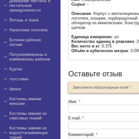
Домашний текстиль и
Сырье
: -
постельные
принадлежности
Описание
: Корпус с вентиляцион
логотипа, козырек, подбородочный 
Ветошь и ткани
обтюратор из винилискожи. Конст
щитков.
Нанесение логотипа
Единица измерения
: шт
Ботинки рабочие
Количество единиц в упаковке
: 
летние
Вес нетто в кг
: 0.375
Объём в кубических метрах
: 0.0
Полукомбинезоны и
комбинезоны рабочие
Куртки
Оставьте отзыв
толстовки
Заполните обязательные поля
*
.
брюки
Костюмы зимние
Имя:
*
женские
Костюмы зимние из
смесовых тканей
E-mail:
*
Костюмы зимние из
водоотталкивающих
Комментарий:
*
тканей