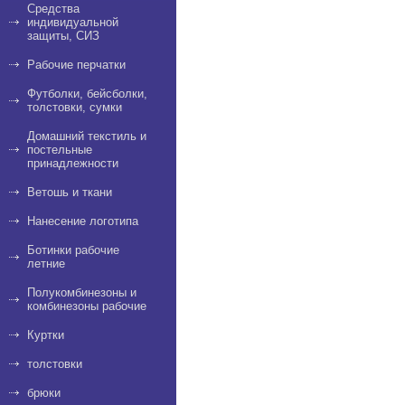
Средства
индивидуальной
защиты, СИЗ
Рабочие перчатки
Футболки, бейсболки,
толстовки, сумки
Домашний текстиль и
постельные
принадлежности
Ветошь и ткани
Нанесение логотипа
Ботинки рабочие
летние
Полукомбинезоны и
комбинезоны рабочие
Куртки
толстовки
брюки