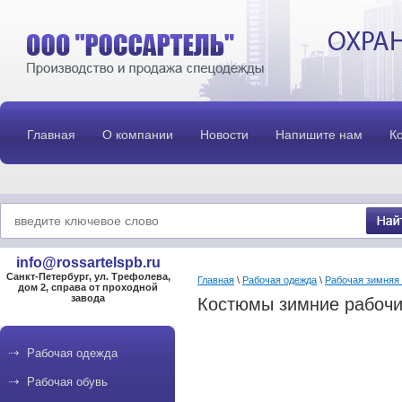
Главная
О компании
Новости
Напишите нам
К
info@rossartelspb.ru
Санкт-Петербург, ул. Трефолева,
Главная
\
Рабочая одежда
\
Рабочая зимняя
дом 2, справа от проходной
завода
Костюмы зимние рабоч
Рабочая одежда
Рабочая обувь