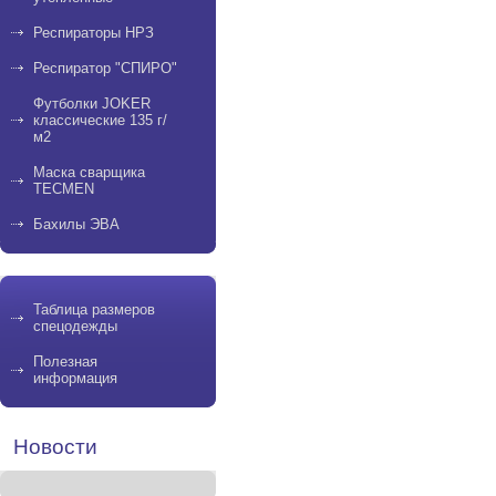
Респираторы НРЗ
Респиратор "СПИРО"
Футболки JOKER
классические 135 г/
м2
Маска сварщика
TECMEN
Бахилы ЭВА
Таблица размеров
спецодежды
Полезная
информация
Новости