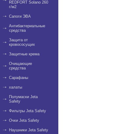
REDFORT Solano 260
г/м2
Сапоги ЭВА
Антибактериальные
средства
Защита от
кровососущих
Защитные крема
Очищающие
средства
Сарафаны
халаты
Полумаски Jeta
Safety
Фильтры Jeta Safety
Очки Jeta Safety
Наушники Jeta Safety