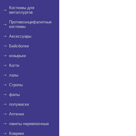
Костюмы для
металлургов
Противоэнцефалитные
костюмы
Аксессуары
Бейсболки
козырьки
Когти
лазы
Стропы
фалы
полумаски
Аптечки
пакеты перевязочные
Коврики