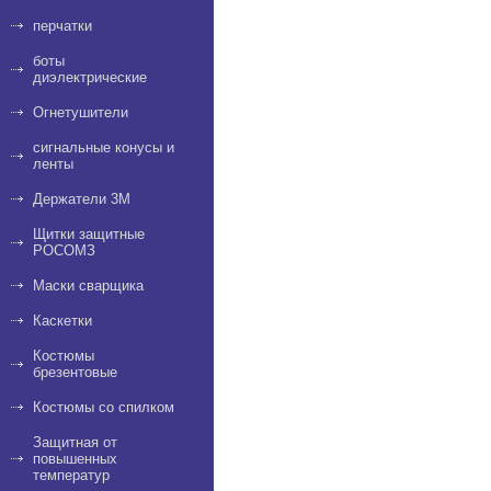
перчатки
боты
диэлектрические
Огнетушители
сигнальные конусы и
ленты
Держатели 3M
Щитки защитные
РОСОМЗ
Маски сварщика
Каскетки
Костюмы
брезентовые
Костюмы со спилком
Защитная от
повышенных
температур