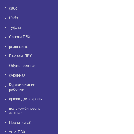
сабо
Сабо
Туфли
Сапоги ПВХ
резиновые
Бахилы ПВХ
Обувь валяная
суконная
Куртки зимние
рабочие
брюки для охраны
полукомбинезоны
летние
Перчатки хб
хб с ПВХ