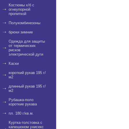
Костюмы х/б с
огнеупорной
пропиткой
Полукомбинезоны
брюки зимние
Одежда для защиты
от термических
рисков
электрической дуги
Каски
короткий рукав 195 г/
м2
длинный рукав 195 г/
м2
Рубашка-поло
короткие рукава
пл. 180 г/кв.м.
Куртка-толстовка с
капюшоном унисекс