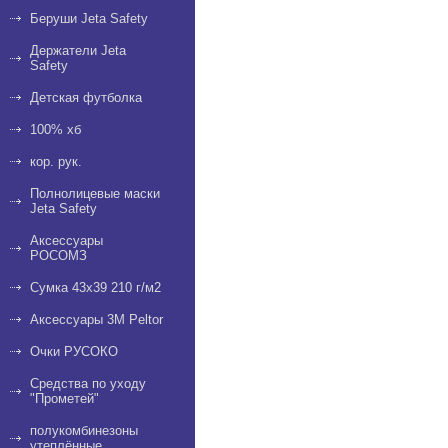
Беруши Jeta Safety
Держатели Jeta
Safety
Детская футболка
100% хб
кор. рук.
Полнолицевые маски
Jeta Safety
Аксессуары
РОСОМЗ
Сумка 43х39 210 г/м2
Аксессуары 3М Peltor
Очки РУСОКО
Средства по уходу
"Прометей"
полукомбинезоны
утеплённые