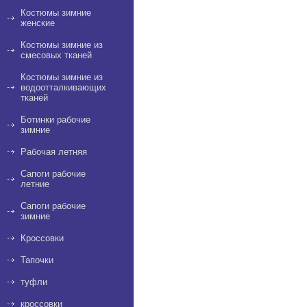
Костюмы зимние
женские
Костюмы зимние из
смесовых тканей
Костюмы зимние из
водоотталкивающих
тканей
Ботинки рабочие
зимние
Рабочая летняя
Сапоги рабочие
летние
Сапоги рабочие
зимние
Кроссовки
Тапочки
туфли
кроссовки