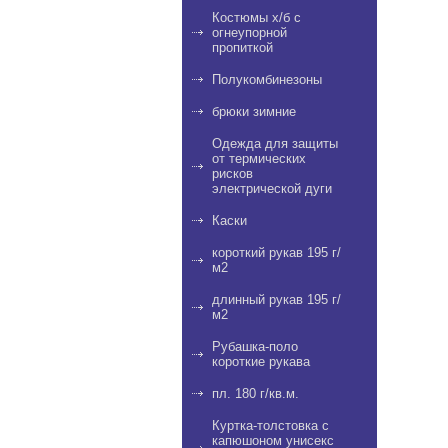
Костюмы х/б с
огнеупорной
пропиткой
Полукомбинезоны
брюки зимние
Одежда для защиты
от термических
рисков
электрической дуги
Каски
короткий рукав 195 г/
м2
длинный рукав 195 г/
м2
Рубашка-поло
короткие рукава
пл. 180 г/кв.м.
Куртка-толстовка с
капюшоном унисекс