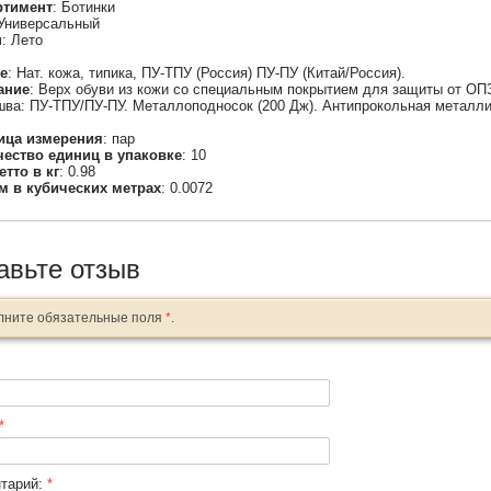
ртимент
: Ботинки
 Универсальный
н
: Лето
е
: Нат. кожа, типика, ПУ-ТПУ (Россия) ПУ-ПУ (Китай/Россия).
ание
: Верх обуви из кожи со специальным покрытием для защиты от ОП
ва: ПУ-ТПУ/ПУ-ПУ. Металлоподносок (200 Дж). Антипрокольная металлич
ица измерения
: пар
чество единиц в упаковке
: 10
етто в кг
: 0.98
м в кубических метрах
: 0.0072
авьте отзыв
лните обязательные поля
*
.
*
тарий:
*