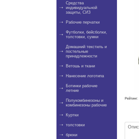
Средства
индивидуальной
защиты, СИЗ
Рабочие перчатки
Футболки, бейсболки,
толстовки, сумки
Домашний текстиль и
постельные
принадлежности
Ветошь и ткани
Нанесение логотипа
Ботинки рабочие
летние
Рейтинг:
Полукомбинезоны и
комбинезоны рабочие
Куртки
толстовки
Опис
брюки