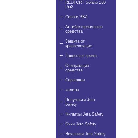
REDFORT Solano 260
г/м2
Сапоги ЭВА
Антибактериальные
средства
Защита от
кровососущих
Защитные крема
Очищающие
средства
Сарафаны
халаты
Полумаски Jeta
Safety
Фильтры Jeta Safety
Очки Jeta Safety
Наушники Jeta Safety