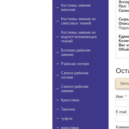
Ассо
Костюмы зимние
Пол
:
женские
Сезо
Костюмы зимние из
Сырь
смесовых тканей
Опис
Подош
Костюмы зимние из
Един
водоотталкивающих
Коли
тканей
Вес н
Объё
Ботинки рабочие
зимние
Рабочая летняя
Ост
Сапоги рабочие
летние
Запо
Сапоги рабочие
зимние
Имя:
*
Кроссовки
Тапочки
E-mail:
туфли
Коммен
кроссовки