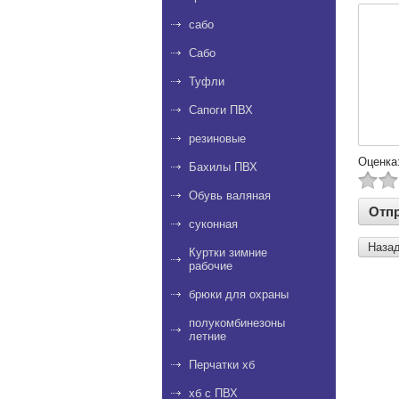
сабо
Сабо
Туфли
Сапоги ПВХ
резиновые
Оценка
Бахилы ПВХ
Обувь валяная
суконная
Наза
Куртки зимние
рабочие
брюки для охраны
полукомбинезоны
летние
Перчатки хб
хб с ПВХ