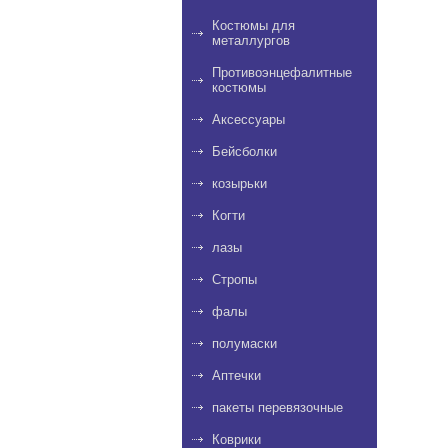
Костюмы для
металлургов
Противоэнцефалитные
костюмы
Аксессуары
Бейсболки
козырьки
Когти
лазы
Стропы
фалы
полумаски
Аптечки
пакеты перевязочные
Коврики