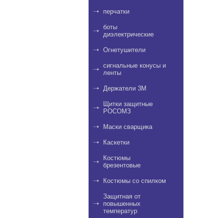
перчатки
боты
диэлектрические
Огнетушители
сигнальные конусы и
ленты
Держатели 3M
Щитки защитные
РОСОМЗ
Маски сварщика
Каскетки
Костюмы
брезентовые
Костюмы со спилком
Защитная от
повышенных
температур