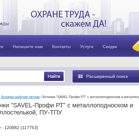
ти
Напишите нам
Контакты
Услуги
Скидки
Расширенный поиск
\
Ботинки рабочие летние
\ Ботинки "SAVEL-Профи РТ" с металлоподноском и металло
нки "SAVEL-Профи РТ" с металлоподноском и
ллостелькой, ПУ-ТПУ
л:
120882 (117753)