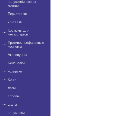
полукомбинезоны
летние
Перчатки хб
хб с ПВХ
Костюмы для
металлургов
Противоэнцефалитные
костюмы
Аксессуары
Бейсболки
козырьки
Когти
лазы
Стропы
фалы
полумаски