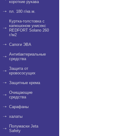
короткие рукава
пл. 180 г/кв.м.
Куртка-толстовка с
капюшоном унисекс
REDFORT Solano 260
г/м2
Сапоги ЭВА
Антибактериальные
средства
Защита от
кровососущих
Защитные крема
Очищающие
средства
Сарафаны
халаты
Полумаски Jeta
Safety