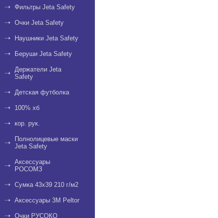
Фильтры Jeta Safety
Очки Jeta Safety
Наушники Jeta Safety
Беруши Jeta Safety
Держатели Jeta
Safety
Детская футболка
100% хб
кор. рук.
Полнолицевые маски
Jeta Safety
Аксессуары
РОСОМЗ
Сумка 43х39 210 г/м2
Аксессуары 3М Peltor
Очки РУСОКО