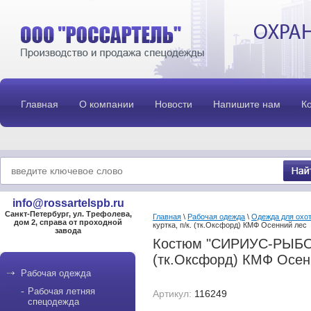
Главная
О компании
Новости
Напишите нам
К
info@rossartelspb.ru
Санкт-Петербург, ул. Трефолева,
Главная
\
Рабочая одежда
\
Одежда для охо
дом 2, справа от проходной
куртка, п/к. (тк.Оксфорд) КМФ Осенний лес
завода
Костюм "СИРИУС-РЫБОЛО
(тк.Оксфорд) КМФ Осен
Рабочая одежда
Рабочая летняя
Артикул:
116249
спецодежда