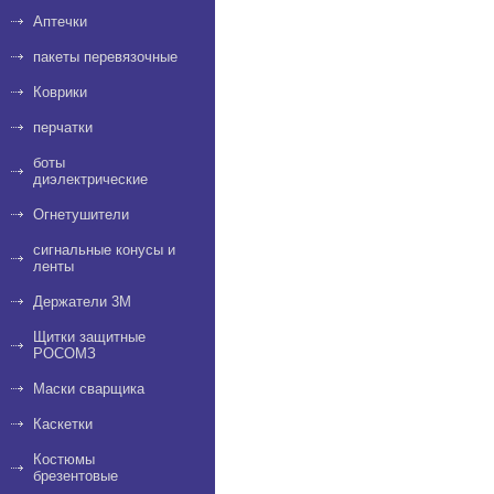
Аптечки
пакеты перевязочные
Коврики
перчатки
боты
диэлектрические
Огнетушители
сигнальные конусы и
ленты
Держатели 3M
Щитки защитные
РОСОМЗ
Маски сварщика
Каскетки
Костюмы
брезентовые