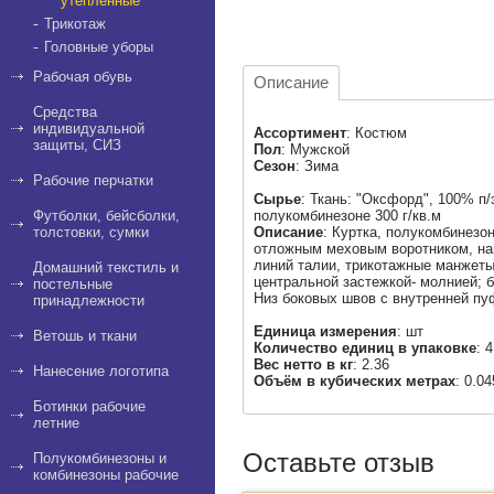
утеплённые
Трикотаж
Головные уборы
Рабочая обувь
Описание
Средства
индивидуальной
Ассортимент
: Костюм
защиты, СИЗ
Пол
: Мужской
Сезон
: Зима
Рабочие перчатки
Сырье
: Ткань: "Оксфорд", 100% п/
Футболки, бейсболки,
полукомбинезоне 300 г/кв.м
толстовки, сумки
Описание
: Куртка, полукомбинез
отложным меховым воротником, на
линий талии, трикотажные манжеты
Домашний текстиль и
центральной застежкой- молнией;
постельные
Низ боковых швов с внутренней пу
принадлежности
Единица измерения
: шт
Ветошь и ткани
Количество единиц в упаковке
: 4
Вес нетто в кг
: 2.36
Нанесение логотипа
Объём в кубических метрах
: 0.04
Ботинки рабочие
летние
Оставьте отзыв
Полукомбинезоны и
комбинезоны рабочие