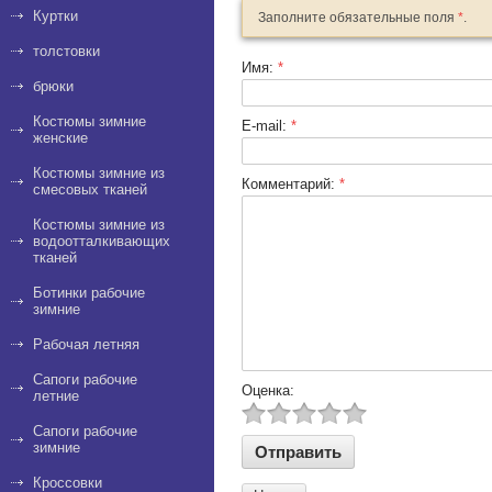
Куртки
Заполните обязательные поля
*
.
толстовки
Имя:
*
брюки
Костюмы зимние
E-mail:
*
женские
Костюмы зимние из
Комментарий:
*
смесовых тканей
Костюмы зимние из
водоотталкивающих
тканей
Ботинки рабочие
зимние
Рабочая летняя
Сапоги рабочие
Оценка:
летние
Сапоги рабочие
зимние
Кроссовки