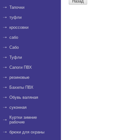
Назад
Тапочки
туфли
кроссовки
сабо
Сабо
Туфли
Сапоги ПВХ
резиновые
Бахилы ПВХ
Обувь валяная
суконная
Куртки зимние
рабочие
брюки для охраны