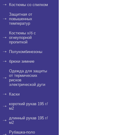
Костюмы со спилком
Защитная от
повышенных
температур
Костюмы х/б с
огнеупорной
пропиткой
Полукомбинезоны
брюки зимние
Одежда для защиты
от термических
рисков
электрической дуги
Каски
короткий рукав 195 г/
м2
длинный рукав 195 г/
м2
Рубашка-поло