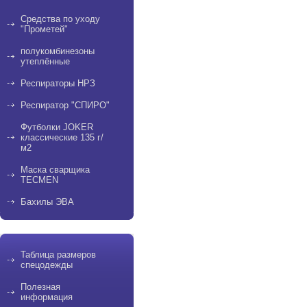
Средства по уходу
"Прометей"
полукомбинезоны
утеплённые
Респираторы НРЗ
Респиратор "СПИРО"
Футболки JOKER
классические 135 г/
м2
Маска сварщика
TECMEN
Бахилы ЭВА
Таблица размеров
спецодежды
Полезная
информация