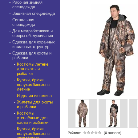
Рабочая зимняя
спецодежда
Защитная спецодежда
Сигнальная
спецодежда
Для медработников и
сферы обслуживания
Одежда для охранных
и силовых структур
Одежда для охоты и
рыбалки
Костюмы летние
для охоты и
рыбалки
Куртки, брюки,
полукомбинезоны
летние
Изделия из флиса
Жилеты для охоты
и рыбалки
Костюмы
утеплённые для
охоты и рыбалки
Куртки, брюки,
Рейтинг:
(0 голосов)
полукомбинезоны