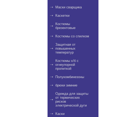
Маски сварщика
Каскетки
Костюмы
брезентовые
Костюмы со спилком
Защитная от
повышенных
температур
Костюмы х/б с
огнеупорной
пропиткой
Полукомбинезоны
брюки зимние
Одежда для защиты
от термических
рисков
электрической дуги
Каски