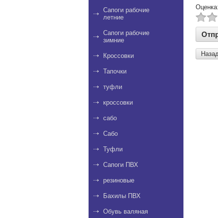
Оценка
Сапоги рабочие
летние
Сапоги рабочие
зимние
Наза
Кроссовки
Тапочки
туфли
кроссовки
сабо
Сабо
Туфли
Сапоги ПВХ
резиновые
Бахилы ПВХ
Обувь валяная