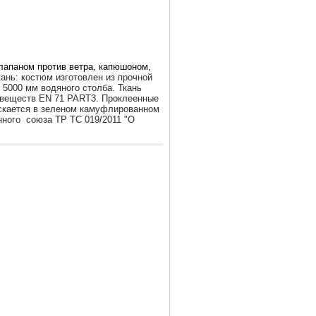
 клапаном против ветра, капюшоном,
кань: костюм изготовлен из прочной
 5000 мм водяного столба. Ткань
х веществ EN 71 PART3. Проклеенные
скается в зеленом камуфлированном
нного союза ТР ТС 019/2011 "О