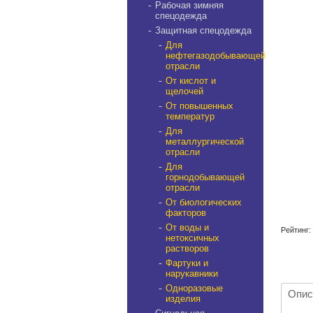
Рабочая зимняя
спецодежда
Защитная спецодежда
Для
нефтегазодобывающей
отрасли
От кислот и
щелочей
От повышенных
температур
Для
металлургической
отрасли
Для
горнодобывающей
отрасли
От биологических
факторов
От воды и
Рейтинг:
нетоксичных
растворов
Фартуки и
нарукавники
Одноразовые
Опис
изделия