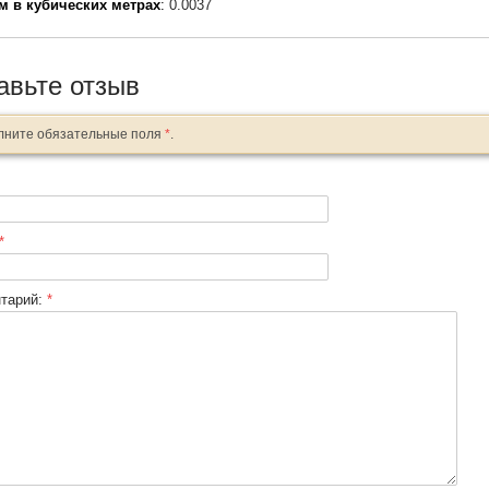
м в кубических метрах
:
0.0037
авьте отзыв
лните обязательные поля
*
.
*
тарий:
*