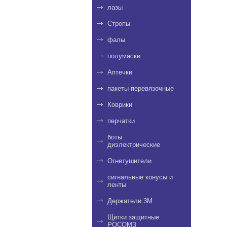
лазы
Стропы
фалы
полумаски
Аптечки
пакеты перевязочные
Коврики
перчатки
боты
диэлектрические
Огнетушители
сигнальные конусы и
ленты
Держатели 3M
Щитки защитные
РОСОМЗ