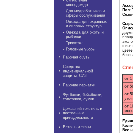
Сигнальная
спецодежда
Ассо
Пол
:
Для медработников и
Сезо
сферы обслуживания
Одежда для охранных
Сырь
и силовых структур
Опис
Одежда для охоты и
двумя
рыбалки
плаще
эколо
Трикотаж
швы: 
Головные уборы
цвете
безоп
Рабочая обувь
Средства
Спе
индивидуальной
защиты, СИЗ
от 1
Рабочие перчатки
от 5
от 5
Футболки, бейсболки,
уточ
толстовки, сумки
от 1
Домашний текстиль и
мене
постельные
принадлежности
Един
Коли
Ветошь и ткани
Вес н