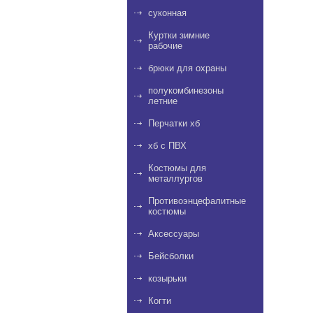
суконная
Куртки зимние
рабочие
брюки для охраны
полукомбинезоны
летние
Перчатки хб
хб с ПВХ
Костюмы для
металлургов
Противоэнцефалитные
костюмы
Аксессуары
Бейсболки
козырьки
Когти