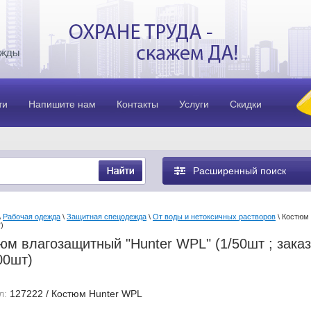
ти
Напишите нам
Контакты
Услуги
Скидки
Расширенный поиск
\
Рабочая одежда
\
Защитная спецодежда
\
От воды и нетоксичных растворов
\ Костюм 
)
юм влагозащитный "Hunter WPL" (1/50шт ; заказ
00шт)
л:
127222 / Костюм Hunter WPL