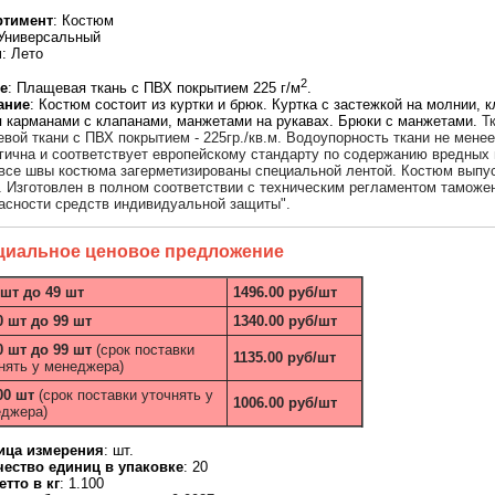
ртимент
: Костюм
 Универсальный
н
: Лето
2
е
: Плащевая ткань с ПВХ покрытием 225 г/м
.
ание
: Костюм состоит из куртки и брюк. Куртка с застежкой на молнии,
 карманами с клапанами, манжетами на рукавах. Брюки с манжетами.
Т
вой ткани с ПВХ покрытием - 225гр./кв.м. Водоупорность ткани не менее
гична и соответствует европейскому стандарту по содержанию вредны
все швы костюма загерметизированы специальной лентой. Костюм выпу
.
Изготовлен в полном соответствии с техническим регламентом таможе
асности средств индивидуальной защиты".
циальное ценовое предложение
 шт до 49 шт
1496.00 руб/шт
0 шт до 99 шт
1340.00 руб/шт
0 шт до 99 шт
(срок поставки
1135.00 руб/шт
нять у менеджера)
00 шт
(срок поставки уточнять у
1006.00 руб/шт
джера)
ица измерения
: шт.
чество единиц в упаковке
: 20
етто в кг
: 1.100