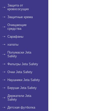
Защита от
кровососущих
Защитные крема
Очищающие
средства
Сарафаны
халаты
Полумаски Jeta
Safety
Фильтры Jeta Safety
Очки Jeta Safety
Наушники Jeta Safety
Беруши Jeta Safety
Держатели Jeta
Safety
Детская футболка