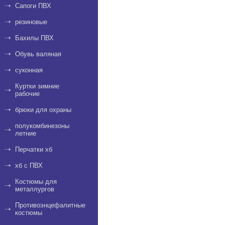
Сапоги ПВХ
резиновые
Бахилы ПВХ
Обувь валяная
суконная
Куртки зимние
рабочие
брюки для охраны
полукомбинезоны
летние
Перчатки хб
хб с ПВХ
Костюмы для
металлургов
Противоэнцефалитные
костюмы