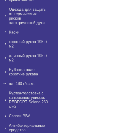
Одежда для защиты
от термических
рисков
электрической дуги
Каски
короткий рукав 195 г/
м2
длинный рукав 195 г/
м2
Рубашка-поло
короткие рукава
пл. 180 г/кв.м.
Куртка-толстовка с
капюшоном унисекс
REDFORT Solano 260
г/м2
Сапоги ЭВА
Антибактериальные
средства