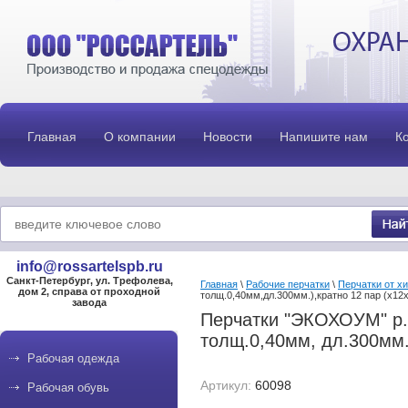
Главная
О компании
Новости
Напишите нам
К
info@rossartelspb.ru
Санкт-Петербург, ул. Трефолева,
Главная
\
Рабочие перчатки
\
Перчатки от х
дом 2, справа от проходной
толщ.0,40мм,дл.300мм.),кратно 12 пар (х12
завода
Перчатки "ЭКОХОУМ" р.S
толщ.0,40мм, дл.300мм.
Рабочая одежда
Артикул:
60098
Рабочая обувь