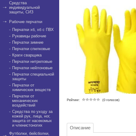
Средства
индивидуальной
защиты, СИЗ
Рабочие перчатки
Перчатки хб, хб с ПВХ
Рукавицы рабочие
Перчатки зимние
Перчатки спилковые
Краги сварщика
Перчатки нитриловые
Перчатки нейлоновые
Перчатки специальной
защиты
Перчатки от
химических веществ
Перчатки от
Рейтинг:
(0 голосов)
механических
воздействий
Средства по уходу за
кожей рук, лица, ног,
защита от насекомых
и членистоногих
Описание
Футболки, бейсболки,