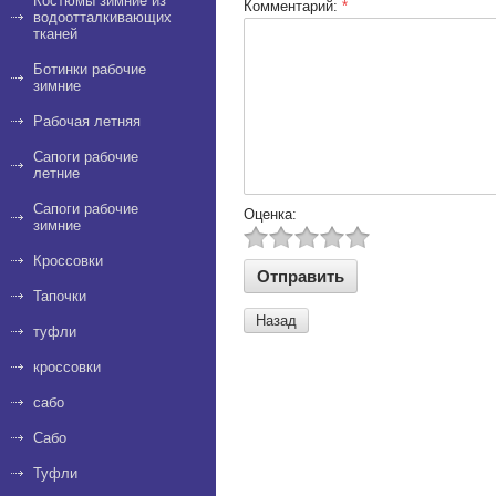
Костюмы зимние из
Комментарий:
*
водоотталкивающих
тканей
Ботинки рабочие
зимние
Рабочая летняя
Сапоги рабочие
летние
Сапоги рабочие
Оценка:
зимние
Кроссовки
Тапочки
Назад
туфли
кроссовки
сабо
Сабо
Туфли