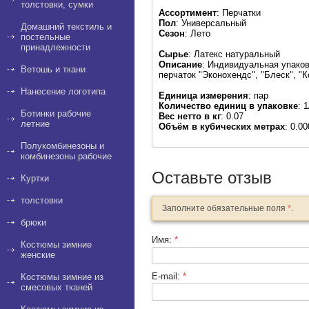
толстовки, сумки
Ассортимент
: Перчатки
Пол
: Универсальный
Домашний текстиль и
Сезон
: Лето
постельные
принадлежности
Сырье
: Латекс натуральный
Описание
: Индивидуальная упаковк
Ветошь и ткани
перчаток "Эконохендс", "Блеск", "К
Нанесение логотипа
Единица измерения
: пар
Количество единиц в упаковке
: 
Ботинки рабочие
Вес нетто в кг
: 0.07
летние
Объём в кубических метрах
: 0.0
Полукомбинезоны и
комбинезоны рабочие
Оставьте отзыв
Куртки
толстовки
Заполните обязательные поля
*
.
брюки
Имя:
*
Костюмы зимние
женские
E-mail:
*
Костюмы зимние из
смесовых тканей