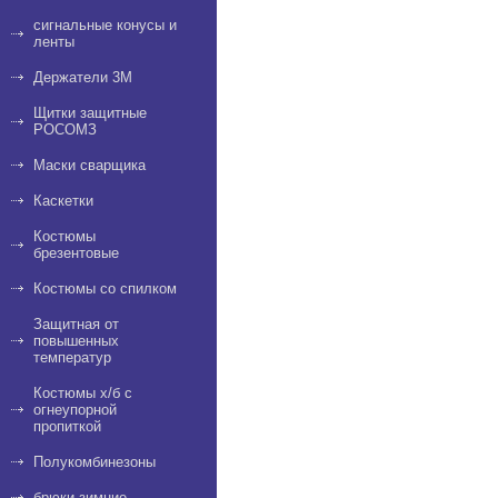
сигнальные конусы и
ленты
Держатели 3M
Щитки защитные
РОСОМЗ
Маски сварщика
Каскетки
Костюмы
брезентовые
Костюмы со спилком
Защитная от
повышенных
температур
Костюмы х/б с
огнеупорной
пропиткой
Полукомбинезоны
брюки зимние