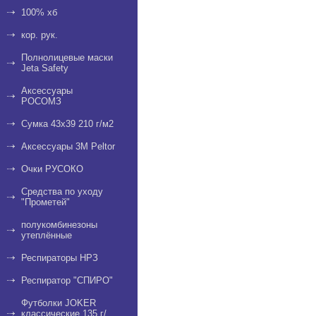
100% хб
кор. рук.
Полнолицевые маски
Jeta Safety
Аксессуары
РОСОМЗ
Сумка 43х39 210 г/м2
Аксессуары 3М Peltor
Очки РУСОКО
Средства по уходу
"Прометей"
полукомбинезоны
утеплённые
Респираторы НРЗ
Респиратор "СПИРО"
Футболки JOKER
классические 135 г/