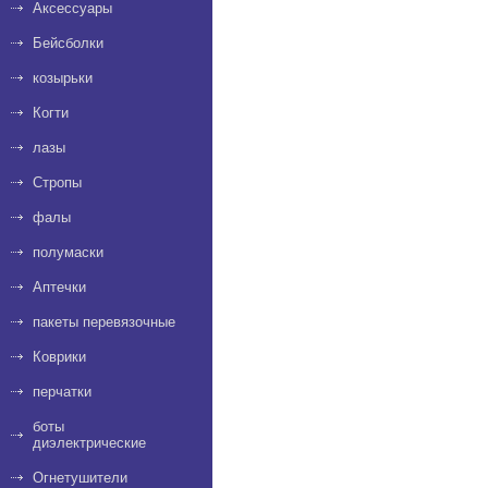
Аксессуары
Бейсболки
козырьки
Когти
лазы
Стропы
фалы
полумаски
Аптечки
пакеты перевязочные
Коврики
перчатки
боты
диэлектрические
Огнетушители