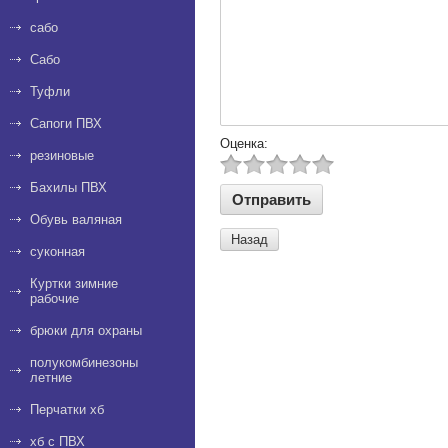
сабо
Сабо
Туфли
Сапоги ПВХ
Оценка:
резиновые
Бахилы ПВХ
Обувь валяная
Назад
суконная
Куртки зимние
рабочие
брюки для охраны
полукомбинезоны
летние
Перчатки хб
хб с ПВХ