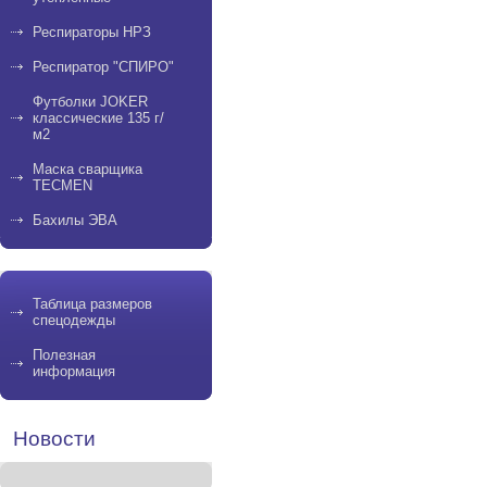
Респираторы НРЗ
Респиратор "СПИРО"
Футболки JOKER
классические 135 г/
м2
Маска сварщика
TECMEN
Бахилы ЭВА
Таблица размеров
спецодежды
Полезная
информация
Новости