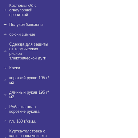
Костюмы х/б с
огнеупорной
пропиткой
Полукомбинезоны
брюки зимние
Одежда для защиты
от термических
рисков
электрической дуги
Каски
короткий рукав 195 г/
м2
длинный рукав 195 г/
м2
Рубашка-поло
короткие рукава
пл. 180 г/кв.м.
Куртка-толстовка с
капюшоном унисекс