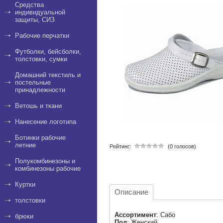
Средства
индивидуальной
защиты, СИЗ
Рабочие перчатки
Футболки, бейсболки,
толстовки, сумки
Домашний текстиль и
постельные
принадлежности
Ветошь и ткани
Нанесение логотипа
Ботинки рабочие
летние
Рейтинг:
(0 голосов)
Полукомбинезоны и
комбинезоны рабочие
Куртки
Описание
толстовки
Ассортимент
: Сабо
брюки
Пол
: Женский