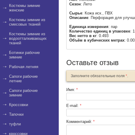
Сезон
: Лето
Костюмы зимние
женские
Сырье
: Кожа иск., ПВХ
Описание
: Перфорация для улучш
Костюмы зимние из
смесовых тканей
Единица измерения
: пар
Количество единиц в упаковке
: 
Костюмы зимние из
Вес нетто в кг
: 0.493
водоотталкивающих
Объём в кубических метрах
: 0.0
тканей
Ботинки рабочие
зимние
Оставьте отзыв
Рабочая летняя
Заполните обязательные поля
*
.
Сапоги рабочие
летние
Имя:
*
Сапоги рабочие
зимние
Кроссовки
E-mail:
*
Тапочки
Комментарий:
*
туфли
кроссовки