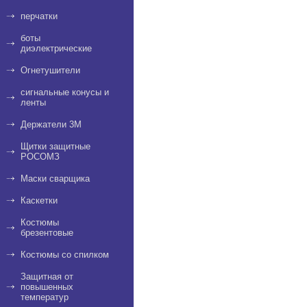
перчатки
боты
диэлектрические
Огнетушители
сигнальные конусы и
ленты
Держатели 3M
Щитки защитные
РОСОМЗ
Маски сварщика
Каскетки
Костюмы
брезентовые
Костюмы со спилком
Защитная от
повышенных
температур