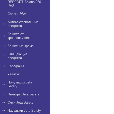
REDFORT Solano 260
г/м2
Сапоги ЭВА
Антибактериальные
средства
Защита от
кровососущих
Защитные крема
Очищающие
средства
Сарафаны
халаты
Полумаски Jeta
Safety
Фильтры Jeta Safety
Очки Jeta Safety
Наушники Jeta Safety