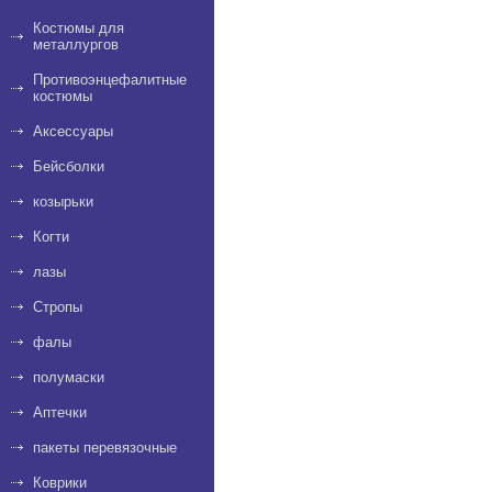
Костюмы для
металлургов
Противоэнцефалитные
костюмы
Аксессуары
Бейсболки
козырьки
Когти
лазы
Стропы
фалы
полумаски
Аптечки
пакеты перевязочные
Коврики