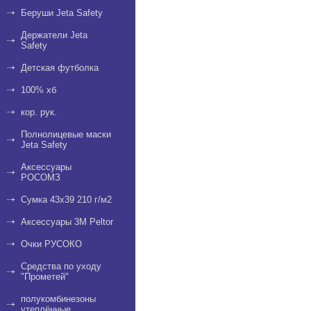
Беруши Jeta Safety
Держатели Jeta
Safety
Детская футболка
100% хб
кор. рук.
Полнолицевые маски
Jeta Safety
Аксессуары
РОСОМЗ
Сумка 43х39 210 г/м2
Аксессуары 3М Peltor
Очки РУСОКО
Средства по уходу
"Прометей"
полукомбинезоны
утеплённые