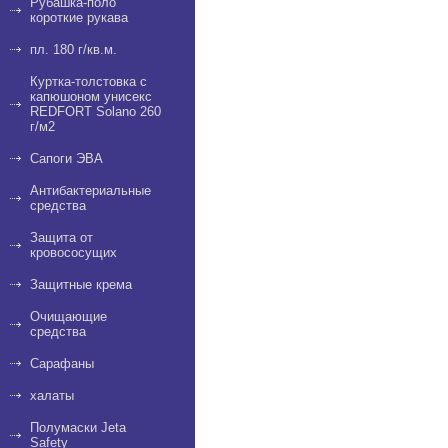
Рубашка-поло
короткие рукава
пл. 180 г/кв.м.
Куртка-толстовка с
капюшоном унисекс
REDFORT Solano 260
г/м2
Сапоги ЭВА
Антибактериальные
средства
Защита от
кровососущих
Защитные крема
Очищающие
средства
Сарафаны
халаты
Полумаски Jeta
Safety