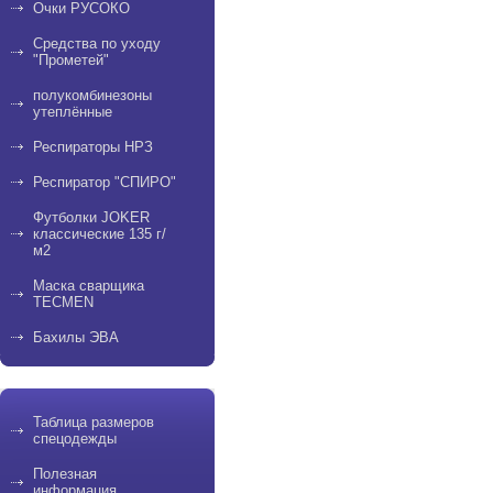
Очки РУСОКО
Средства по уходу
"Прометей"
полукомбинезоны
утеплённые
Респираторы НРЗ
Респиратор "СПИРО"
Футболки JOKER
классические 135 г/
м2
Маска сварщика
TECMEN
Бахилы ЭВА
Таблица размеров
спецодежды
Полезная
информация