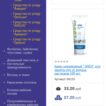
"Элен"
Средства по уходу
"Фаворит"
Средства по уходу
"Skincare"
Средства по уходу
"ARGUS"
Средства по уходу
"Армакон"
Средства по уходу
"Орбита"
Футболки, бейсболки,
толстовки, сумки
Домашний текстиль и
постельные
Крем гидрофобный "ЭЛЕН" для
принадлежности
защиты рук от водных
растворов 100 мл.
Ветошь и ткани
Артикул:
66155
Нанесение логотипа
33.20
руб.
Ботинки рабочие
летние
27.20
руб.
Полукомбинезоны и
комбинезоны рабочие