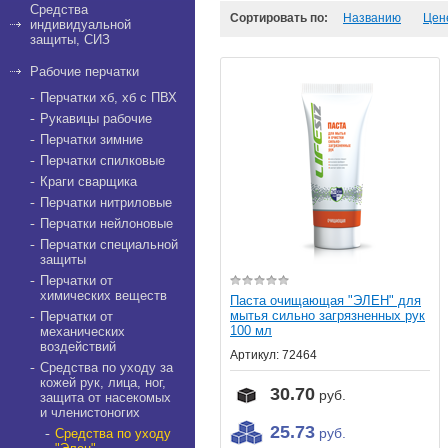
Средства
Сортировать по:
Названию
Цен
индивидуальной
защиты, СИЗ
Рабочие перчатки
Перчатки хб, хб с ПВХ
Рукавицы рабочие
Перчатки зимние
Перчатки спилковые
Краги сварщика
Перчатки нитриловые
Перчатки нейлоновые
Перчатки специальной
защиты
Перчатки от
химических веществ
Паста очищающая "ЭЛЕН" для
мытья сильно загрязненных рук
Перчатки от
100 мл
механических
воздействий
Артикул:
72464
Средства по уходу за
кожей рук, лица, ног,
30.70
руб.
защита от насекомых
и членистоногих
25.73
руб.
Средства по уходу