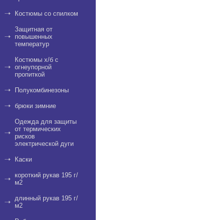
Костюмы со спилком
Защитная от
повышенных
температур
Костюмы х/б с
огнеупорной
пропиткой
Полукомбинезоны
брюки зимние
Одежда для защиты
от термических
рисков
электрической дуги
Каски
короткий рукав 195 г/
м2
длинный рукав 195 г/
м2