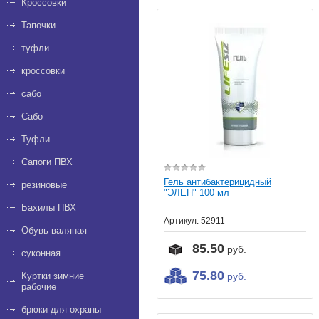
Кроссовки
Тапочки
туфли
кроссовки
сабо
Сабо
Туфли
Сапоги ПВХ
Гель антибактерицидный
резиновые
"ЭЛЕН" 100 мл
Бахилы ПВХ
Артикул:
52911
Обувь валяная
85.50
руб.
суконная
75.80
Куртки зимние
руб.
рабочие
брюки для охраны