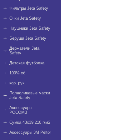
Фильтры Jeta Safety
Очки Jeta Safety
Наушники Jeta Safety
Беруши Jeta Safety
Держатели Jeta
Safety
Детская футболка
100% хб
кор. рук.
Полнолицевые маски
Jeta Safety
Аксессуары
РОСОМЗ
Сумка 43х39 210 г/м2
Аксессуары 3М Peltor