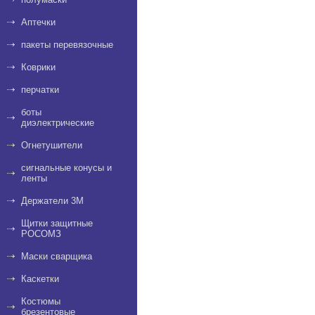
Аптечки
пакеты перевязочные
Коврики
перчатки
боты
диэлектрические
Огнетушители
сигнальные конусы и
ленты
Держатели 3M
Щитки защитные
РОСОМЗ
Маски сварщика
Каскетки
Костюмы
брезентовые