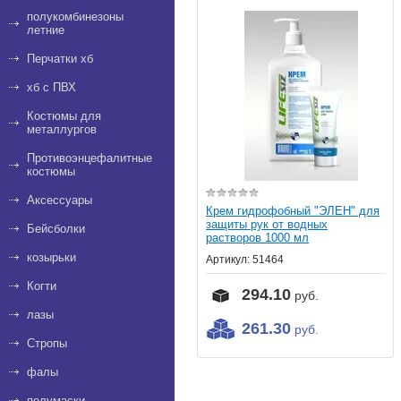
полукомбинезоны
летние
Перчатки хб
хб с ПВХ
Костюмы для
металлургов
Противоэнцефалитные
костюмы
Аксессуары
Крем гидрофобный "ЭЛЕН" для
защиты рук от водных
Бейсболки
растворов 1000 мл
козырьки
Артикул:
51464
Когти
294.10
руб.
лазы
261.30
руб.
Стропы
фалы
полумаски