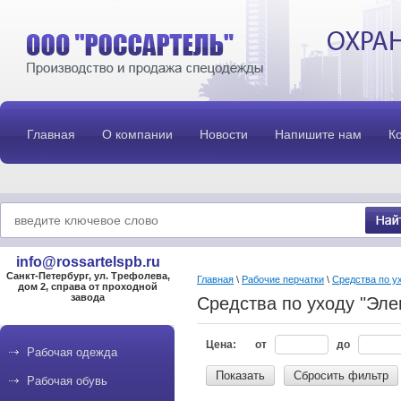
Главная
О компании
Новости
Напишите нам
К
info@rossartelspb.ru
Санкт-Петербург, ул. Трефолева,
Главная
\
Рабочие перчатки
\
Средства по ух
дом 2, справа от проходной
завода
Средства по уходу "Эле
Цена:
от
до
Рабочая одежда
Показать
Сбросить фильтр
Рабочая обувь