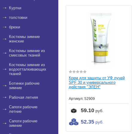
Куртки
толстовки
брюки
Костюмы зимние
женские
Костюмы зимние из
смесовых тканей
Костюмы зимние из
водоотталкивающих
тканей
Крем для защиты от УФ лучей
SPF 30 и универсального
Ботинки рабочие
действия "ЭЛЕН"
зимние
Рабочая летняя
Артикул:
52909
Сапоги рабочие
59.10
руб.
летние
Сапоги рабочие
52.35
руб.
зимние