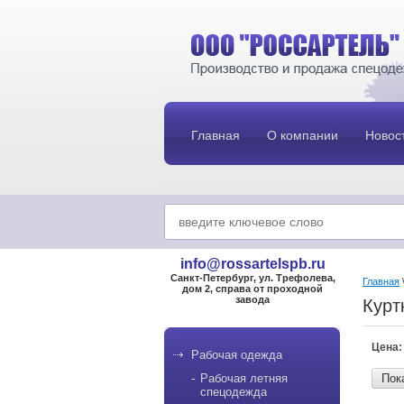
Главная
О компании
Новос
info@rossartelspb.ru
Санкт-Петербург, ул. Трефолева,
Главная
дом 2, справа от проходной
завода
Курт
Цена:
Рабочая одежда
Рабочая летняя
Пок
спецодежда