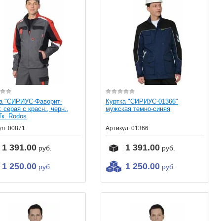
а "СИРИУС-Фаворит-
Куртка "СИРИУС-01366"
: серая с красн., черн.,
мужская темно-синяя
к. Rodos
ул:
00871
Артикул:
01366
1 391.00
1 391.00
руб.
руб.
1 250.00
1 250.00
руб.
руб.