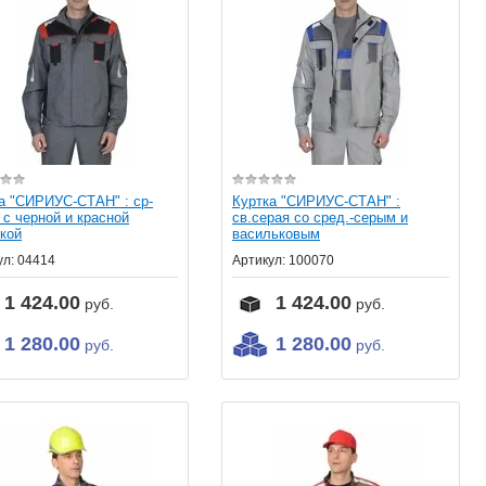
а "СИРИУС-СТАН" : ср-
Куртка "СИРИУС-СТАН" :
 с черной и красной
св.серая со сред.-серым и
кой
васильковым
ул:
04414
Артикул:
100070
1 424.00
1 424.00
руб.
руб.
1 280.00
1 280.00
руб.
руб.