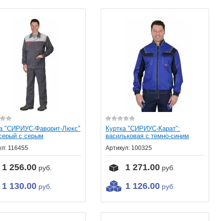
а "СИРИУС-Фаворит-Люкс"
Куртка "СИРИУС-Карат":
.серый с серым
васильковая с темно-синим
ул:
116455
Артикул:
100325
1 256.00
1 271.00
руб.
руб.
1 130.00
1 126.00
руб.
руб.