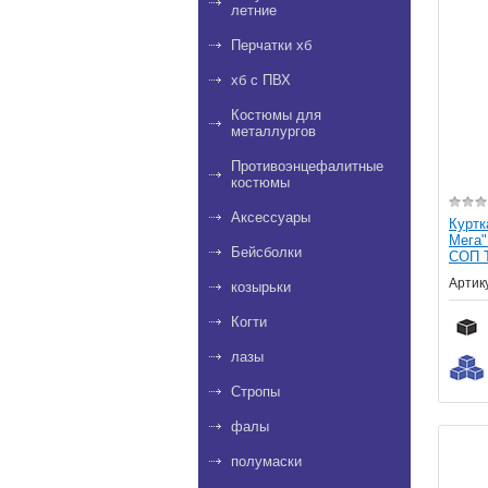
летние
Перчатки хб
хб с ПВХ
Костюмы для
металлургов
Противоэнцефалитные
костюмы
Аксессуары
Куртк
Мега"
Бейсболки
СОП Т
Артик
козырьки
Когти
лазы
Стропы
фалы
полумаски