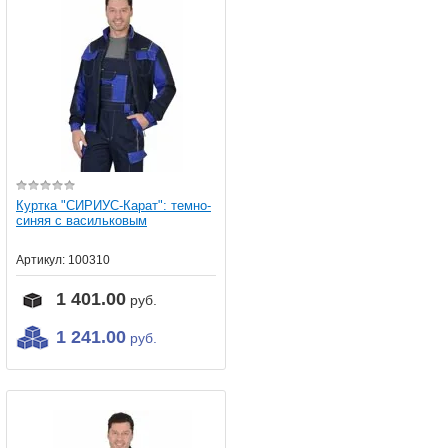
Куртка "СИРИУС-Карат": темно-
синяя с васильковым
Артикул:
100310
1 401.00
руб.
1 241.00
руб.