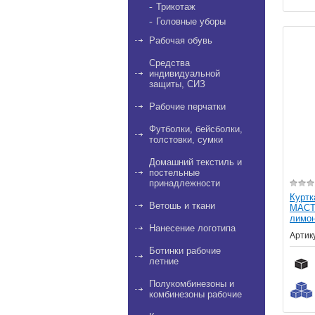
Трикотаж
Головные уборы
Рабочая обувь
Средства
индивидуальной
защиты, СИЗ
Рабочие перчатки
Футболки, бейсболки,
толстовки, сумки
Домашний текстиль и
постельные
принадлежности
Курт
Ветошь и ткани
МАСТЕ
лимон
Нанесение логотипа
Артик
Ботинки рабочие
летние
Полукомбинезоны и
комбинезоны рабочие