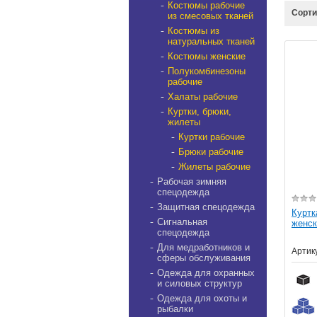
Костюмы рабочие
Сорти
из смесовых тканей
Костюмы из
натуральных тканей
Костюмы женские
Полукомбинезоны
рабочие
Халаты рабочие
Куртки, брюки,
жилеты
Куртки рабочие
Брюки рабочие
Жилеты рабочие
Рабочая зимняя
спецодежда
Защитная спецодежда
Куртк
Сигнальная
женск
спецодежда
Для медработников и
Артик
сферы обслуживания
Одежда для охранных
и силовых структур
Одежда для охоты и
рыбалки