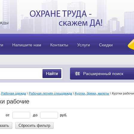
ти
Напишите нам
Контакты
Услуги
Скидки
Расширенный поиск
\
Рабочая одежда
\
Рабочая летняя спецодежда
\
Куртки, брюки, жилеты
\ Куртки рабочи
ки рабочие
от
до
руб.
азать
Сбросить фильтр