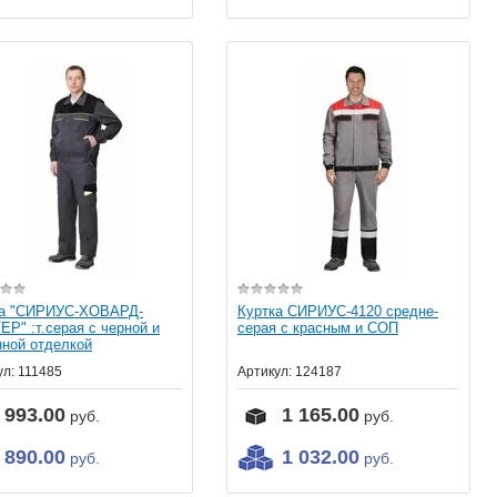
ка "СИРИУС-ХОВАРД-
Куртка СИРИУС-4120 средне-
Р" :т.серая с черной и
серая с красным и СОП
ной отделкой
ул:
111485
Артикул:
124187
993.00
1 165.00
руб.
руб.
890.00
1 032.00
руб.
руб.