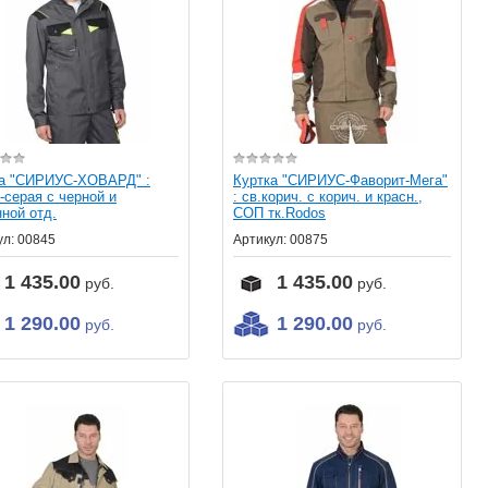
ка "СИРИУС-ХОВАРД" :
Куртка "СИРИУС-Фаворит-Мега"
-серая с черной и
: св.корич. с корич. и красн.,
ной отд.
СОП тк.Rodos
ул:
00845
Артикул:
00875
1 435.00
1 435.00
руб.
руб.
1 290.00
1 290.00
руб.
руб.